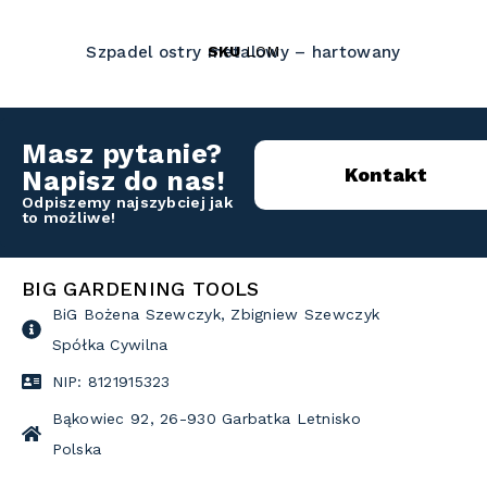
SKU
LOM
Szpadel ostry metalowy – hartowany
Masz pytanie?
Kontakt
Napisz do nas!
Odpiszemy najszybciej jak
to możliwe!
BIG GARDENING TOOLS
BiG Bożena Szewczyk, Zbigniew Szewczyk
Spółka Cywilna
NIP: 8121915323
Bąkowiec 92, 26-930 Garbatka Letnisko
Polska