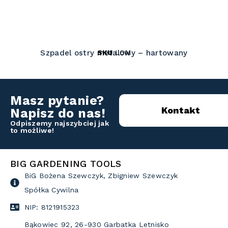
SKU
LOM
Szpadel ostry metalowy – hartowany
Masz pytanie?
Kontakt
Napisz do nas!
Odpiszemy najszybciej jak
to możliwe!
BIG GARDENING TOOLS
BiG Bożena Szewczyk, Zbigniew Szewczyk
Spółka Cywilna
NIP: 8121915323
Bąkowiec 92, 26-930 Garbatka Letnisko