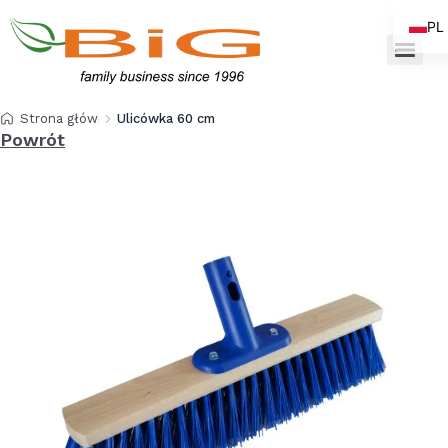
PL
EN
Strona główna
Ulicówka 60 cm głowica click-clack
Powrót