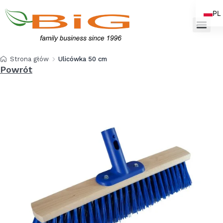
PL
EN
Strona główna
Ulicówka 50 cm głowica click-clack
Powrót