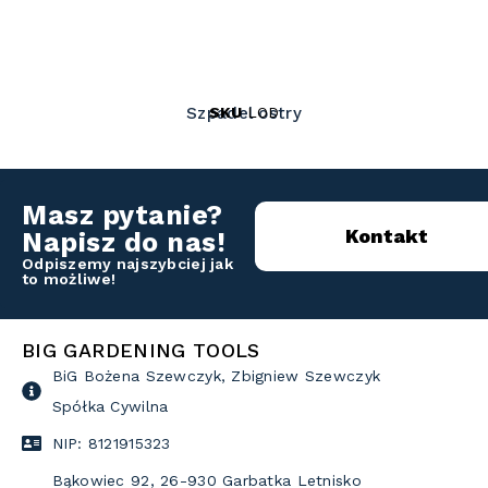
SKU
LOD
Szpadel ostry
Masz pytanie?
Kontakt
Napisz do nas!
Odpiszemy najszybciej jak
to możliwe!
BIG GARDENING TOOLS
BiG Bożena Szewczyk, Zbigniew Szewczyk
Spółka Cywilna
NIP: 8121915323
Bąkowiec 92, 26-930 Garbatka Letnisko