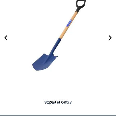
SKU
LOD
Szpadel ostry