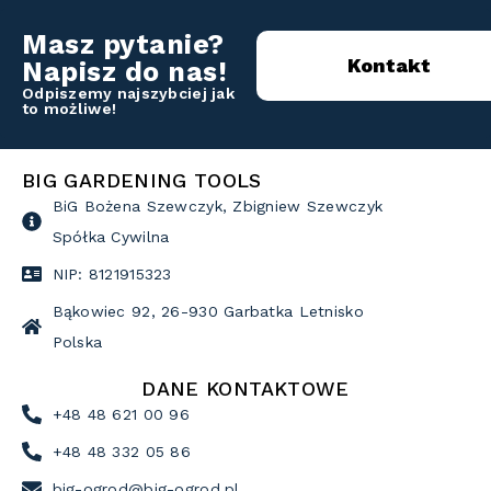
Masz pytanie?
Kontakt
Napisz do nas!
Odpiszemy najszybciej jak
to możliwe!
BIG GARDENING TOOLS
BiG Bożena Szewczyk, Zbigniew Szewczyk
Spółka Cywilna
NIP: 8121915323
Bąkowiec 92, 26-930 Garbatka Letnisko
Polska
DANE KONTAKTOWE
+48 48 621 00 96
+48 48 332 05 86
big-ogrod@big-ogrod.pl