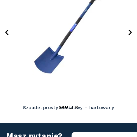
SKU
LPM
Szpadel prosty metalowy – hartowany
Masz pytanie?