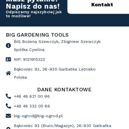
Kontakt
Napisz do nas!
Odpiszemy najszybciej jak
to możliwe!
BIG GARDENING TOOLS
BiG Bożena Szewczyk, Zbigniew Szewczyk
Spółka Cywilna
NIP: 8121915323
Bąkowiec 92, 26-930 Garbatka Letnisko
Polska
DANE KONTAKTOWE
+48 48 621 00 96
+48 48 332 05 86
big-ogrod@big-ogrod.pl
Bąkowiec 92 (Biuro/Magazyn), 26-930 Garbatka