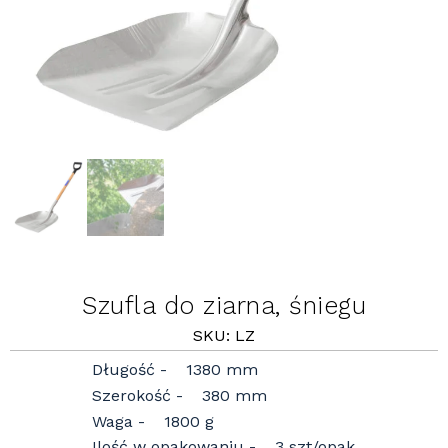
Szufla do ziarna, śniegu
SKU: LZ
Długość
1380 mm
Szerokość
380 mm
Waga
1800 g
Ilość w opakowaniu
3 szt/opak