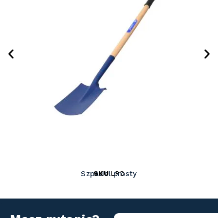
SKU
LPD
Szpadel prosty