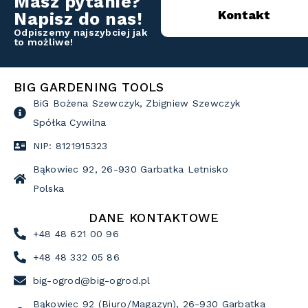
Masz pytanie?
Kontakt
Napisz do nas!
Odpiszemy najszybciej jak
to możliwe!
BIG GARDENING TOOLS
BiG Bożena Szewczyk, Zbigniew Szewczyk
Spółka Cywilna
NIP: 8121915323
Bąkowiec 92, 26-930 Garbatka Letnisko
Polska
DANE KONTAKTOWE
+48 48 621 00 96
+48 48 332 05 86
big-ogrod@big-ogrod.pl
Bąkowiec 92 (Biuro/Magazyn), 26-930 Garbatka