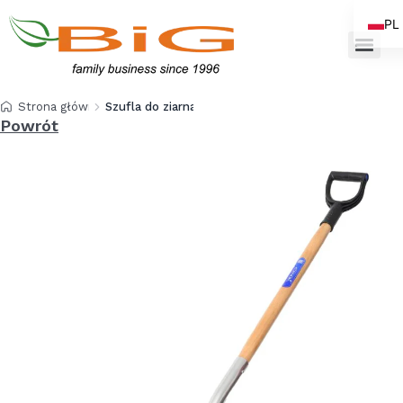
PL
EN
Strona główna
Szufla do ziarna, śniegu
Powrót