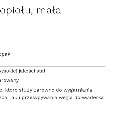
opiołu, mała
/opak
sokiej jakości stali
ierowany
e, które służy zarówno do wygarniania
eca jak i przesypywania węgla do wiaderka