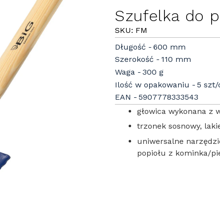
Szufelka do p
SKU: FM
Długość
600 mm
Szerokość
110 mm
Waga
300 g
Ilość w opakowaniu
5 szt
EAN
5907778333543
głowica wykonana z wy
trzonek sosnowy, lak
uniwersalne narzędzi
popiołu z kominka/pi