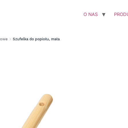
O NAS
PROD
kowe
Szufelka do popiołu, mała