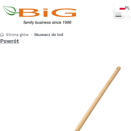
PL
EN
Strona główna
Skuwacz do lodu duży SD
Powrót