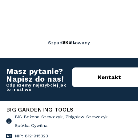
SKU
L
Szpadel nitowany
Masz pytanie?
Kontakt
Napisz do nas!
Odpiszemy najszybciej jak
to możliwe!
BIG GARDENING TOOLS
BiG Bożena Szewczyk, Zbigniew Szewczyk
Spółka Cywilna
NIP: 8121915323