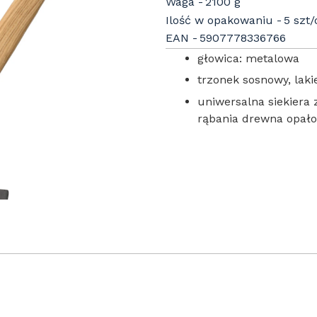
Waga
2100 g
Ilość w opakowaniu
5 szt
EAN
5907778336766
głowica: metalowa
trzonek sosnowy, lak
uniwersalna siekiera
rąbania drewna opało