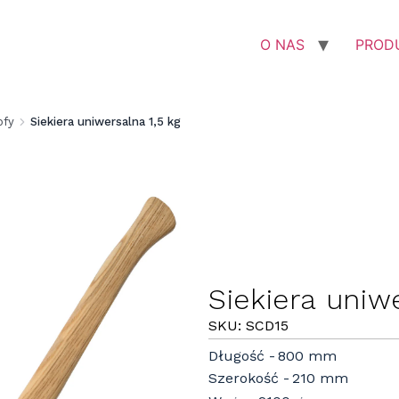
O NAS
PROD
ofy
Siekiera uniwersalna 1,5 kg
Siekiera uniwe
SKU: SCD15
Długość
800 mm
Szerokość
210 mm