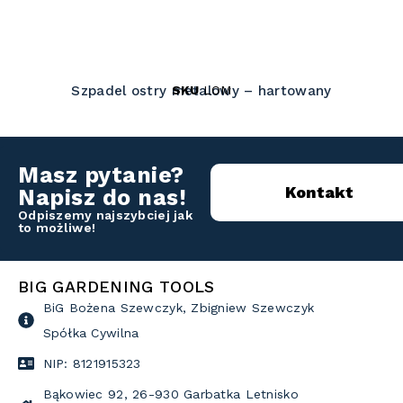
SKU
LOM
Szpadel ostry metalowy – hartowany
Masz pytanie?
Kontakt
Napisz do nas!
Odpiszemy najszybciej jak
to możliwe!
BIG GARDENING TOOLS
BiG Bożena Szewczyk, Zbigniew Szewczyk
Spółka Cywilna
NIP: 8121915323
Bąkowiec 92, 26-930 Garbatka Letnisko