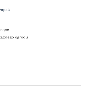
t/opak
pnące
 każdego ogrodu