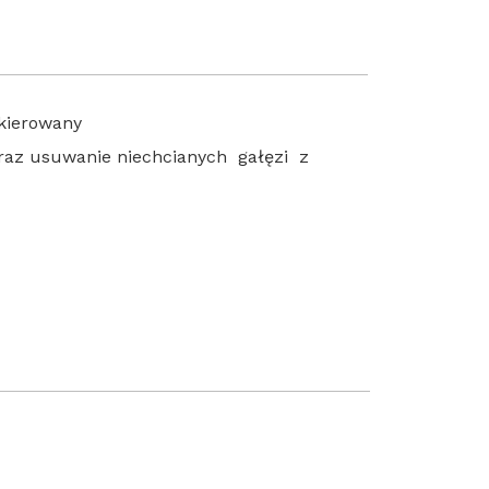
akierowany
raz usuwanie niechcianych gałęzi z