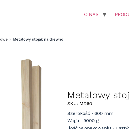
O NAS
PROD
kowe
Metalowy stojak na drewno
Metalowy sto
SKU: MD60
Szerokość
600 mm
Waga
9000 g
Ilość w opakowaniu
1 szt/