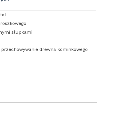
tal
proszkowego
nymi słupkami
a przechowywanie drewna kominkowego