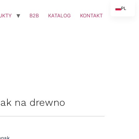
PL
UKTY
B2B
KATALOG
KONTAKT
EN
jak na drewno
opak