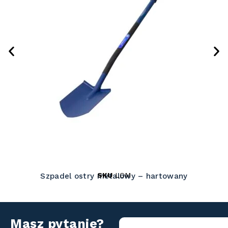
SKU
LOM
Szpadel ostry metalowy – hartowany
Masz pytanie?