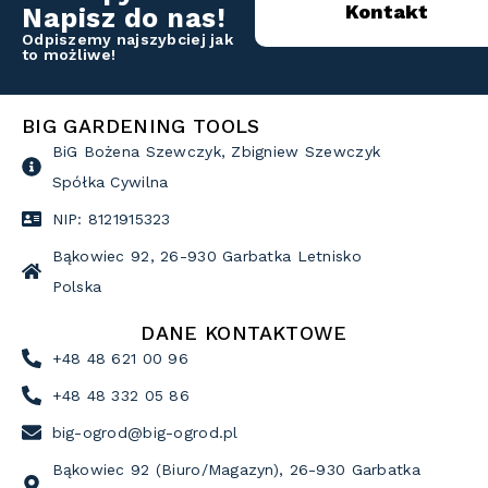
Kontakt
Napisz do nas!
Odpiszemy najszybciej jak
to możliwe!
BIG GARDENING TOOLS
BiG Bożena Szewczyk, Zbigniew Szewczyk
Spółka Cywilna
NIP: 8121915323
Bąkowiec 92, 26-930 Garbatka Letnisko
Polska
DANE KONTAKTOWE
+48 48 621 00 96
+48 48 332 05 86
big-ogrod@big-ogrod.pl
Bąkowiec 92 (Biuro/Magazyn), 26-930 Garbatka