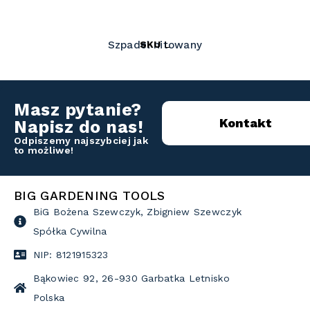
SKU
L
Szpadel nitowany
Masz pytanie?
Kontakt
Napisz do nas!
Odpiszemy najszybciej jak
to możliwe!
BIG GARDENING TOOLS
BiG Bożena Szewczyk, Zbigniew Szewczyk
Spółka Cywilna
NIP: 8121915323
Bąkowiec 92, 26-930 Garbatka Letnisko
Polska