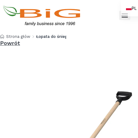
PL
EN
Strona główna
Łopata do śniegu EKO30
Powrót