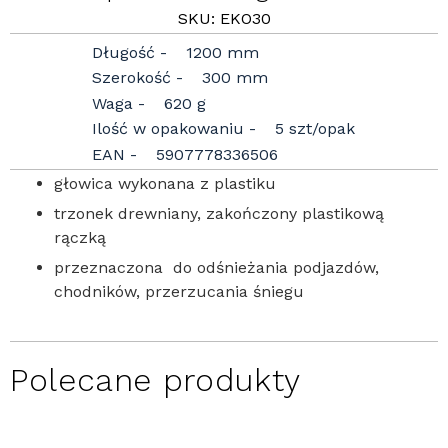
SKU: EKO30
Długość
1200 mm
Szerokość
300 mm
Waga
620 g
Ilość w opakowaniu
5 szt/opak
EAN
5907778336506
głowica wykonana z plastiku
trzonek drewniany, zakończony plastikową
rączką
przeznaczona do odśnieżania podjazdów,
chodników, przerzucania śniegu
Polecane produkty