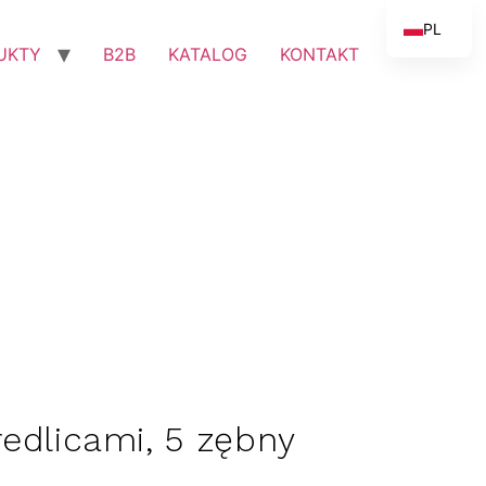
PL
UKTY
B2B
KATALOG
KONTAKT
EN
redlicami, 5 zębny