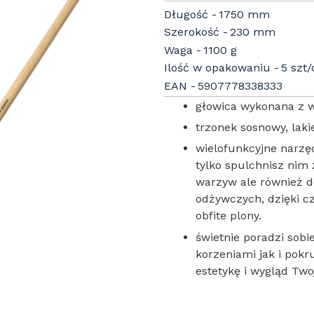
Długość
1750 mm
Szerokość
230 mm
Waga
1100 g
Ilość w opakowaniu
5 szt
EAN
5907778338333
głowica wykonana z wy
trzonek sosnowy, lak
wielofunkcyjne narzę
tylko spulchnisz nim 
warzyw ale również d
odżywczych, dzięki 
obfite plony.
świetnie poradzi sob
korzeniami jak i pokr
estetykę i wygląd Tw