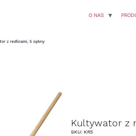
O NAS
PROD
or z redlicami, 5 zębny
Kultywator z 
SKU: KR5