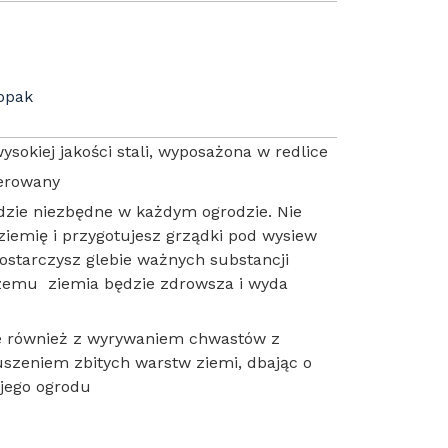
/opak
sokiej jakości stali, wyposażona w redlice
ierowany
dzie niezbędne w każdym ogrodzie. Nie
ziemię i przygotujesz grządki pod wysiew
ostarczysz glebie ważnych substancji
czemu ziemia będzie zdrowsza i wyda
ie również z wyrywaniem chwastów z
uszeniem zbitych warstw ziemi, dbając o
ojego ogrodu