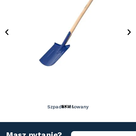
SKU
L
Szpadel nitowany
Masz pytanie?