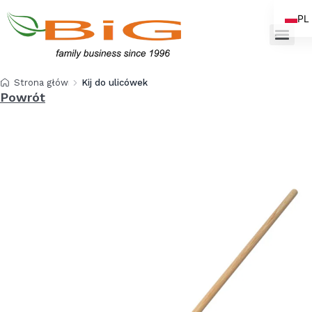
PL
EN
Strona główna
Kij do ulicówek lakier 165 cm
Powrót