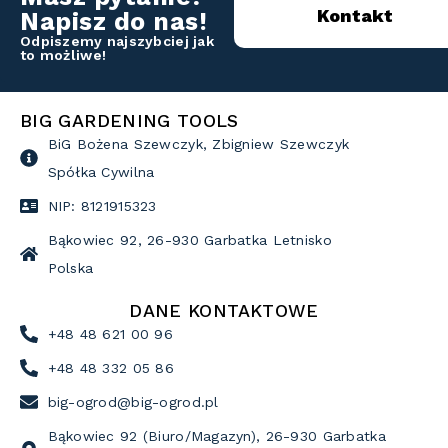
Kontakt
Napisz do nas!
Odpiszemy najszybciej jak
to możliwe!
BIG GARDENING TOOLS
BiG Bożena Szewczyk, Zbigniew Szewczyk
Spółka Cywilna
NIP: 8121915323
Bąkowiec 92, 26-930 Garbatka Letnisko
Polska
DANE KONTAKTOWE
+48 48 621 00 96
+48 48 332 05 86
big-ogrod@big-ogrod.pl
Bąkowiec 92 (Biuro/Magazyn), 26-930 Garbatka