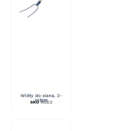
Widły do siana, 2-
zębne
SKU
WSD2