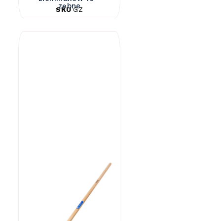
zębne
SKU
GZ