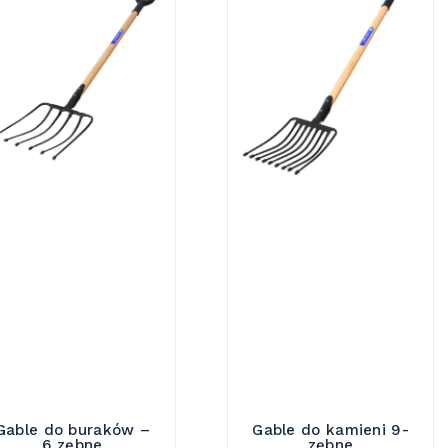
Gable do buraków –
Gable do kamieni 9-
6 zębne
zębne