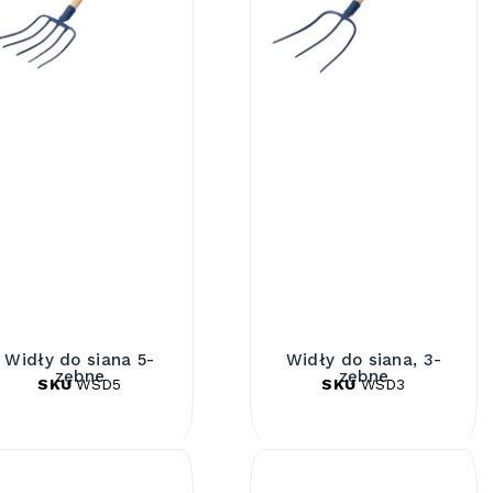
Widły do siana 5-
Widły do siana, 3-
zębne
zębne
SKU
WSD5
SKU
WSD3