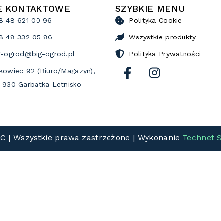
E KONTAKTOWE
SZYBKIE MENU
8 48 621 00 96
Polityka Cookie
8 48 332 05 86
Wszystkie produkty
g-ogrod@big-ogrod.pl
Polityka Prywatności
kowiec 92 (Biuro/Magazyn),
-930 Garbatka Letnisko
.C | Wszystkie prawa zastrzeżone | Wykonanie
Technet S