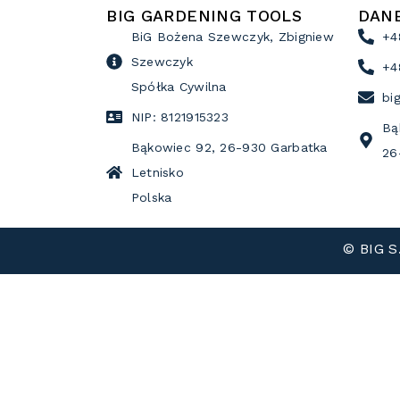
BIG GARDENING TOOLS
DAN
BiG Bożena Szewczyk, Zbigniew
+4
Szewczyk
+4
Spółka Cywilna
bi
NIP: 8121915323
Bą
Bąkowiec 92, 26-930 Garbatka
26
Letnisko
Polska
© BIG S